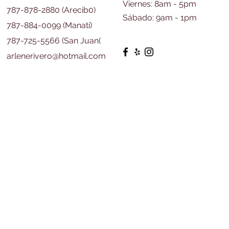
​​Viernes: 8am - 5pm
787-878-2880 (Arecib0)
​Sábado: 9am - 1pm
787-884-0099 (Manatí)
787-725-5566 (San Juan(
arlenerivero@hotmail.com